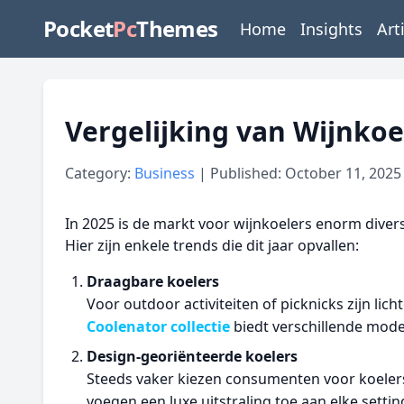
Pocket
Pc
Themes
Home
Insights
Art
Vergelijking van Wijnkoe
Category:
Business
| Published: October 11, 2025
In 2025 is de markt voor wijnkoelers enorm divers
Hier zijn enkele trends die dit jaar opvallen:
Draagbare koelers
Voor outdoor activiteiten of picknicks zijn lic
Coolenator collectie
biedt verschillende modell
Design-georiënteerde koelers
Steeds vaker kiezen consumenten voor koelers
voegen een luxe uitstraling toe aan elke settin